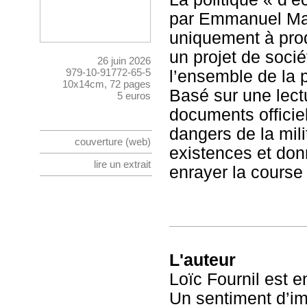
par Emmanuel Mac
uniquement à prod
un projet de socié
26 juin 2026
979-10-91772-65-5
l’ensemble de la 
10x14cm, 72 pages
Basé sur une lect
5 euros
documents officiels
dangers de la mili
couverture (web)
existences et don
lire un extrait
enrayer la course 
L'auteur
Loïc Fournil est e
Un sentiment d’im